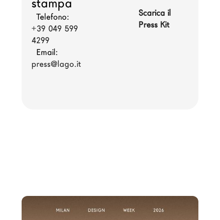
stampa
Architetti
Scarica il 
Telefono:
Press Kit
LAGO Homes
+39 049 599 
4299
News
Email:
Press
press@lago.it
Cataloghi
Contatti
Lavora con noi
Language