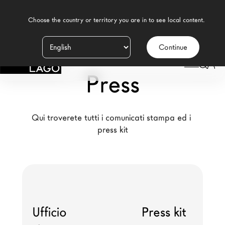
    Choose the country or territory you are in to see local content.

Continue
Prodotti
LAGO
/
PRESS
Press
Ispirazione
Configuratore
Qui troverete tutti i comunicati stampa ed i 
Contract
press kit
Negozi
Nuovi Prodotti MDW26
Promozioni
Ufficio
Press kit
Il Brand