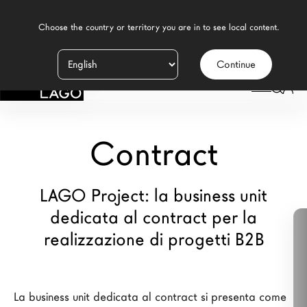
    Choose the country or territory you are in to see local content.

Continue
Prodotti
LAGO
/
CONTRACT
Ispirazione
Configuratore
Contract
Contract
LAGO Project: la business unit
Negozi
dedicata al contract per la
realizzazione di progetti B2B
Nuovi Prodotti MDW26
Promozioni
La business unit dedicata al contract si presenta come 
Il Brand