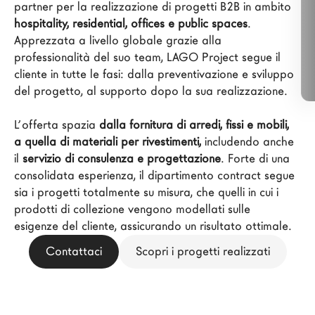
partner per la realizzazione di progetti B2B in ambito 
Architetti
hospitality, residential, offices e public spaces
. 
LAGO Homes
Apprezzata a livello globale grazie alla 
professionalità del suo team, LAGO Project segue il 
News
cliente in tutte le fasi: dalla preventivazione e sviluppo 
Press
del progetto, al supporto dopo la sua realizzazione.
Cataloghi
L’offerta spazia 
dalla fornitura di arredi, fissi e mobili, 
Contatti
a quella di materiali per rivestimenti, 
includendo anche 
Lavora con noi
il
 servizio di consulenza e progettazione
. Forte di una 
consolidata esperienza, il dipartimento contract segue 
sia i progetti totalmente su misura, che quelli in cui i 
Language
prodotti di collezione vengono modellati sulle 
esigenze del cliente, assicurando un risultato ottimale.
Contattaci
Scopri i progetti realizzati