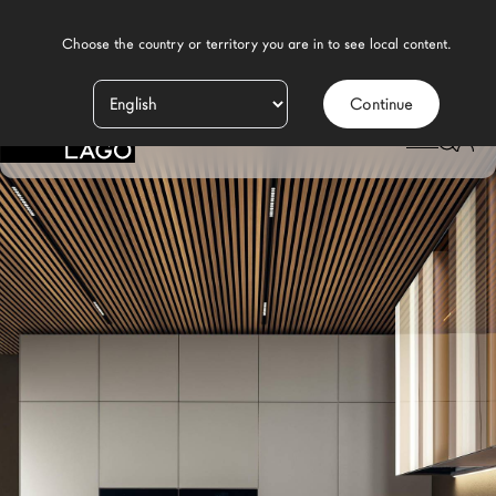
    Choose the country or territory you are in to see local content.

Continue
Prodotti
Ispirazione
Configuratore
Contract
Negozi
Nuovi Prodotti MDW26
Promozioni
Il Brand