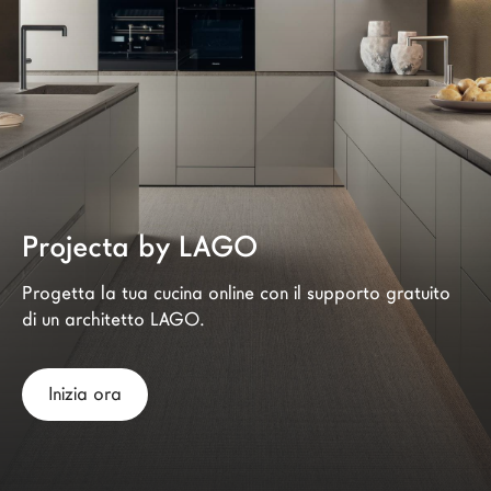
Architetti
LAGO Homes
News
Press
Cataloghi
Contatti
Lavora con noi
Projecta by LAGO
Progetta la tua cucina online con il supporto gratuito 
Language
di un architetto LAGO.
Inizia ora