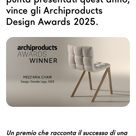
Architetti
vince gli Archiproducts
LAGO Homes
Design Awards 2025.
News
Press
Cataloghi
Contatti
Lavora con noi
Language
Un premio che racconta il successo di una 