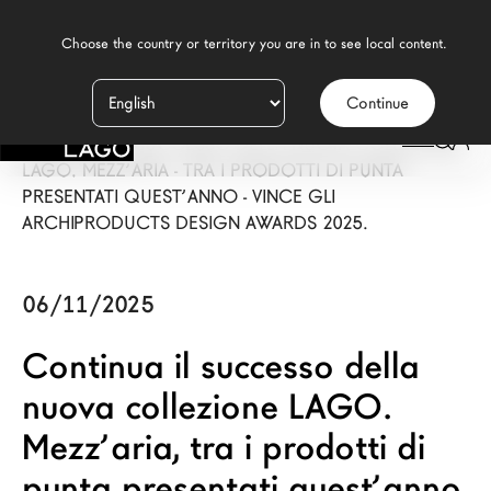
    Choose the country or territory you are in to see local content.

Continue
Prodotti
LAGO
/
PRESS
/
CONTINUA IL SUCCESSO DELLA NUOVA COLLEZIONE
Ispirazione
LAGO. MEZZ’ARIA - TRA I PRODOTTI DI PUNTA
PRESENTATI QUEST’ANNO - VINCE GLI
Configuratore
ARCHIPRODUCTS DESIGN AWARDS 2025.
Contract
06/11/2025
Negozi
Continua il successo della
nuova collezione LAGO.
Nuovi Prodotti MDW26
Mezz’aria, tra i prodotti di
Promozioni
punta presentati quest’anno,
Il Brand