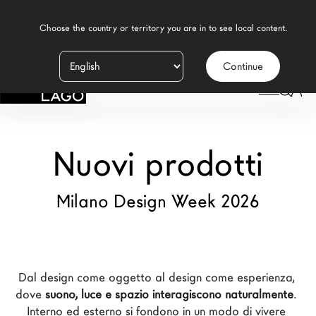
    Choose the country or territory you are in to see local content.

Continue
Prodotti
LAGO
/
NUOVI PRODOTTI
Ispirazione
Configuratore
Nuovi prodotti
Contract
Milano Design Week 2026
Negozi
Nuovi Prodotti MDW26
Dal design come oggetto al design come esperienza, 
Promozioni
dove 
suono, luce e spazio interagiscono naturalmente
. 
Il Brand
Interno ed esterno si fondono in un modo di vivere 