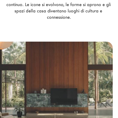
continuo. Le icone si evolvono, le form
e si aprono e gli 
Architetti
spazi della casa div
entano luoghi di cultura e 
LAGO Homes
connessione.
News
Press
Cataloghi
Contatti
Lavora con noi
Language