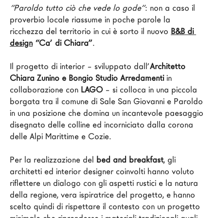
“Paroldo tutto ciò che vede lo gode”
: non a caso il 
Architetti
proverbio locale riassume in poche parole la 
LAGO Homes
ricchezza del territorio in cui è sorto il nuovo 
B&B di 
News
design
 “Ca’ di Chiara”
.

Press
Il progetto di interior – sviluppato dall’
Architetto 
Cataloghi
Chiara Zunino e Bongio Studio Arredamenti
 in 
Contatti
collaborazione con 
LAGO
 – si colloca in una piccola 
borgata tra il comune di Sale San Giovanni e Paroldo 
Lavora con noi
in una posizione che domina un incantevole paesaggio 
disegnato delle colline ed incorniciato dalla corona 
Language
delle Alpi Marittime e Cozie.

Per la realizzazione del 
bed and breakfast
, gli 
architetti ed interior designer coinvolti hanno voluto 
riflettere un dialogo con gli aspetti rustici e la natura 
della regione, vera ispiratrice del progetto, e hanno 
scelto quindi di rispettare il contesto con un progetto 