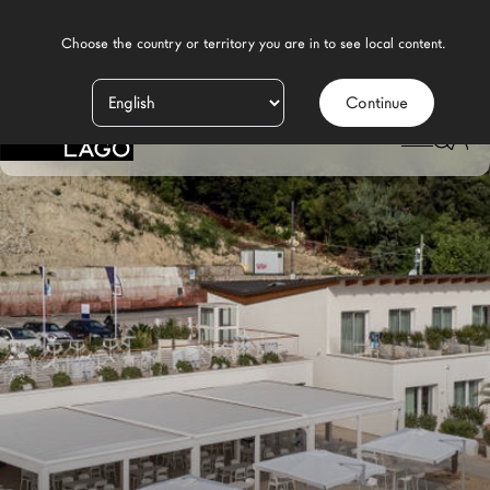
    Choose the country or territory you are in to see local content.

Continue
Prodotti
LAGO
Ispirazione
Configuratore
Contract
Negozi
Nuovi Prodotti MDW26
Promozioni
Il Brand