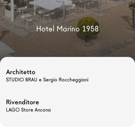
Architetti
LAGO Homes
News
Hotel Marino 1958
Press
Cataloghi
Contatti
Lavora con noi
Architetto
STUDIO BRAU e Sergio Roccheggiani
Language
Rivenditore
LAGO Store Ancona