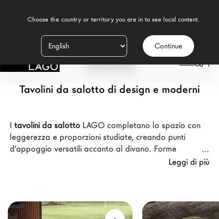
    Choose the country or territory you are in to see local content.

Continue
Prodotti
Tavolini
Ispirazione
Tavolini da salotto di design e moderni
Configuratore
Contract
I
tavolini da salotto
LAGO completano lo spazio con
leggerezza e proporzioni studiate, creando punti
Negozi
d'appoggio versatili accanto al divano. Forme
essenziali,
materiali moderni
come vetro, legno e
Leggi di più
metallo, e dettagli ricercati trasformano questi tavolini
Nuovi Prodotti MDW26
in elementi funzionali e di design, pensati tanto per il
salotto quanto per il
soggiorno
più ampio o per un
Promozioni
angolo raccolto della zona giorno.
Il Brand