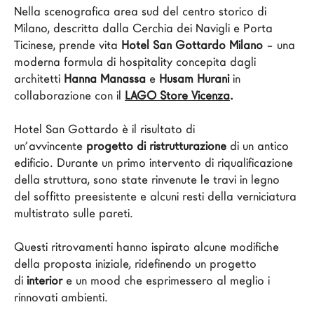
Nella scenografica area sud del centro storico di 
Architetti
Milano, descritta dalla Cerchia dei Navigli e Porta 
LAGO Homes
Ticinese, prende vita 
Hotel San Gottardo Milano
 – una 
News
moderna formula di hospitality concepita dagli 
architetti 
Hanna Manassa
 e 
Husam Hurani
 in 
Press
collaborazione con il 
LAGO Store Vicenza
.
Cataloghi
Contatti
Hotel San Gottardo è il risultato di 
un’avvincente 
progetto di ristrutturazione
 di un antico 
Lavora con noi
edificio. Durante un primo intervento di riqualificazione 
della struttura, sono state rinvenute le travi in legno 
Language
del soffitto preesistente e alcuni resti della verniciatura 
multistrato sulle pareti.

Questi ritrovamenti hanno ispirato alcune modifiche 
della proposta iniziale, ridefinendo un progetto 
di
 interior
 e un mood che esprimessero al meglio i 
rinnovati ambienti.