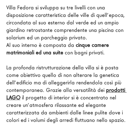
Architetti
Villa Fedora si sviluppa su tre livelli con una 
disposizione caratteristica delle ville di quell’epoca, 
LAGO Homes
circondata al suo esterno dal verde ed un ampio 
News
giardino retrostante comprendente una piscina con 
Press
solarium ed un parcheggio privato.

Al suo interno è composta da 
cinque camere 
Cataloghi
matrimoniali ed una suite
 con bagni privati.

Contatti
Lavora con noi
La profonda ristrutturazione della villa si è posta 
come obiettivo quello di non alterare la genetica 
dell’edificio ma di alleggerirla rendendola così più 
Language
contemporanea. Grazie alla versatilità dei 
prodotti 
LAGO
 il progetto di interior si è concentrato nel 
creare un’atmosfera rilassante ed elegante 
caratterizzata da ambienti dalle linee pulite dove i 
colori ed i volumi degli arredi fluttuano nello spazio.