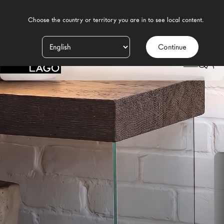
    Choose the country or territory you are in to see local content.

Continue
Prodotti
LAGO
/
DESIGN
/
SALA DA PRANZO MODERNA
/
MADIE
/
MADIA 36E8
Ispirazione
Configuratore
Contract
Negozi
Nuovi Prodotti MDW26
Promozioni
Il Brand