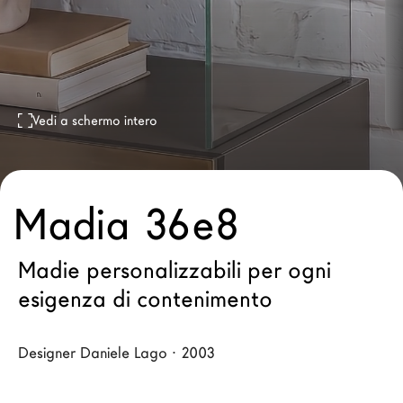
Architetti
LAGO Homes
News
Press
Vedi a schermo intero
Cataloghi
Contatti
Lavora con noi
Madia 36e8
Language
Madie personalizzabili per ogni
esigenza di contenimento
Designer Daniele Lago · 2003