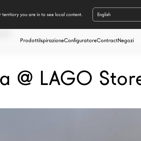
GGIA
Prodotti
Ispirazione
Configuratore
Contract
Negozi
ra @ LAGO Stor