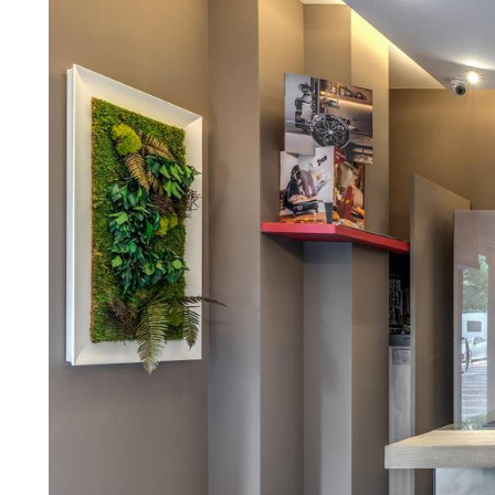
Nuovi Prodotti MDW26
Promozioni
Il Brand
Architetti
LAGO Homes
News
Press
Cataloghi
Contatti
Lavora con noi
Language