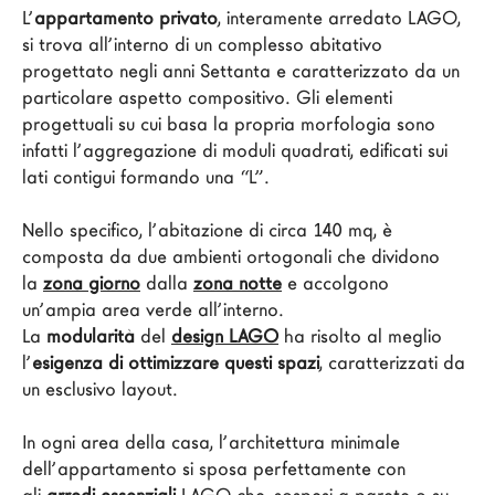
L’
appartamento privato
, interamente arredato LAGO, 
Architetti
si trova all’interno di un complesso abitativo 
LAGO Homes
progettato negli anni Settanta e caratterizzato da un 
News
particolare aspetto compositivo. Gli elementi 
progettuali su cui basa la propria morfologia sono 
Press
infatti l’aggregazione di moduli quadrati, edificati sui 
Cataloghi
lati contigui formando una “L”.

Contatti
Nello specifico, l’abitazione di circa 140 mq, è 
Lavora con noi
composta da due ambienti ortogonali che dividono 
la 
zona giorno
 dalla 
zona notte
 e accolgono 
Language
un’ampia area verde all’interno. 
La 
modularità 
del 
design LAGO
 ha risolto al meglio 
l’
esigenza di ottimizzare questi spazi
, caratterizzati da 
un esclusivo layout.

In ogni area della casa, l’architettura minimale 
dell’appartamento si sposa perfettamente con 