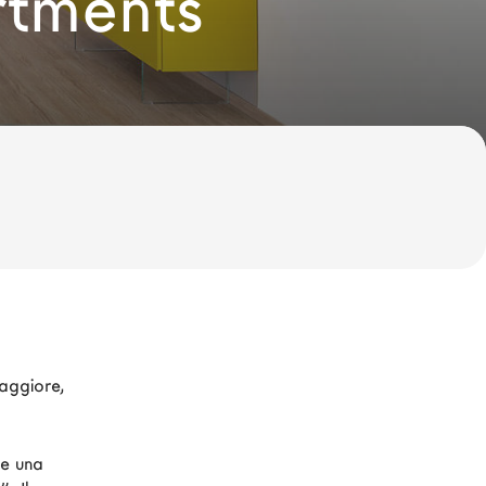
rtments
aggiore, 
ce una 