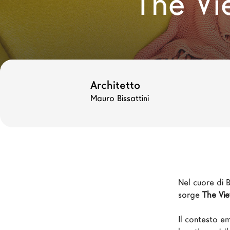
The Vi
Nuovi Prodotti MDW26
Promozioni
Il Brand
Architetti
Architetto
LAGO Homes
Mauro Bissattini
News
Press
Cataloghi
Contatti
Lavora con noi
Nel cuore di 
sorge 
The Vie
Il contesto e
Language