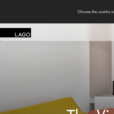
    Choose the country or territory you are in to see local content.

LAGO
Prodotti
Ispirazione
Configuratore
Contract
Negozi