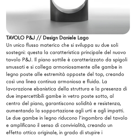
Architetti
LAGO Homes
News
Press
TAVOLO P&J // Design Daniele Lago
Un unico flusso materico che si sviluppa su due soli 
Cataloghi
sostegni: questa la caratteristica principale del nuovo 
Contatti
tavolo P&J. Il piano sottile è caratterizzato da spigoli 
Lavora con noi
smussati e si collega armoniosamente alle gambe in 
legno poste alle estremità opposte del top, creando 
così una linea continua armoniosa e fluida. La 
Language
lavorazione ebanistica della struttura e la presenza di 
due impercettibili gambe in vetro poste sotto, al 
centro del piano, garantiscono solidità e resistenza, 
aumentando la sopportazione agli urti e agli impatti. 
Le due gambe in legno riducono l’ingombro del tavolo 
e amplificano il senso di convivialità, creando un 
effetto ottico originale, in grado di stupire i 