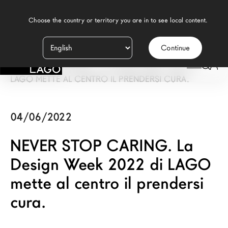
    Choose the country or territory you are in to see local content.

Continue
Prodotti
LAGO
/
PRESS
/
NEVER STOP CARING. LA DESIGN WEEK 2022 DI
Ispirazione
LAGO METTE AL CENTRO IL PRENDERSI CURA.
Configuratore
04/06/2022
Contract
NEVER STOP CARING. La
Negozi
Design Week 2022 di LAGO
mette al centro il prendersi
Nuovi Prodotti MDW26
cura.
Promozioni
Il Brand