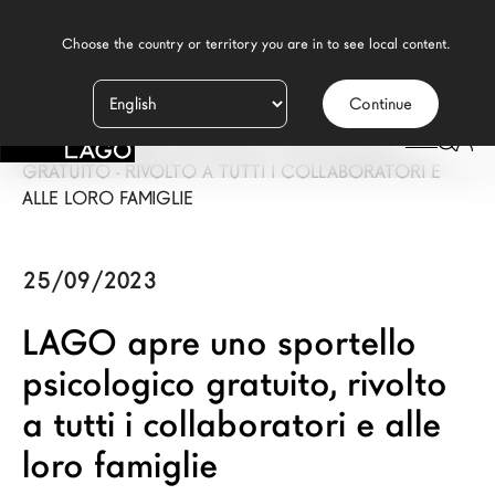
    Choose the country or territory you are in to see local content.

Continue
Prodotti
LAGO
/
PRESS
/
LAGO APRE UNO SPORTELLO PSICOLOGICO
Ispirazione
GRATUITO - RIVOLTO A TUTTI I COLLABORATORI E
ALLE LORO FAMIGLIE
Configuratore
Contract
25/09/2023
Negozi
LAGO apre uno sportello
psicologico gratuito, rivolto
Nuovi Prodotti MDW26
a tutti i collaboratori e alle
Promozioni
loro famiglie
Il Brand