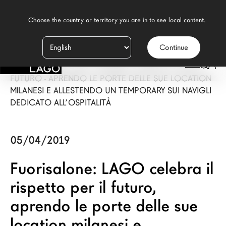
    Choose the country or territory you are in to see local content.

Continue
Prodotti
LAGO
/
PRESS
/
FUORISALONE: LAGO CELEBRA IL RISPETTO PER IL
Ispirazione
FUTURO - APRENDO LE PORTE DELLE SUE LOCATION
MILANESI E ALLESTENDO UN TEMPORARY SUI NAVIGLI
Configuratore
DEDICATO ALL’OSPITALITÀ
Contract
05/04/2019
Negozi
Fuorisalone: LAGO celebra il
rispetto per il futuro,
Nuovi Prodotti MDW26
aprendo le porte delle sue
Promozioni
location milanesi e
Il Brand