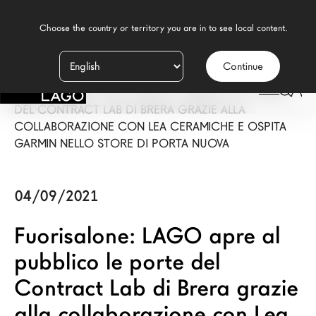
    Choose the country or territory you are in to see local content.

Continue
Prodotti
LAGO
/
PRESS
/
FUORISALONE: LAGO APRE AL PUBBLICO LE PORTE
Ispirazione
DEL CONTRACT LAB DI BRERA GRAZIE ALLA
COLLABORAZIONE CON LEA CERAMICHE E OSPITA
Configuratore
GARMIN NELLO STORE DI PORTA NUOVA
Contract
04/09/2021
Negozi
Fuorisalone: LAGO apre al
pubblico le porte del
Nuovi Prodotti MDW26
Contract Lab di Brera grazie
Promozioni
alla collaborazione con Lea
Il Brand