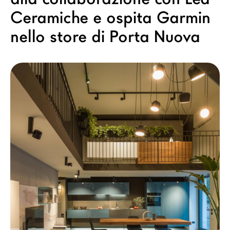
Architetti
Ceramiche e ospita Garmin
LAGO Homes
nello store di Porta Nuova
News
Press
Cataloghi
Contatti
Lavora con noi
Language