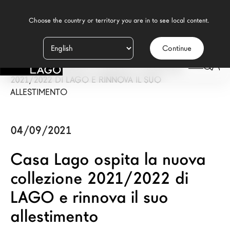
    Choose the country or territory you are in to see local content.

Continue
Prodotti
LAGO
/
PRESS
/
CASA LAGO OSPITA LA NUOVA COLLEZIONE
Ispirazione
2021/2022 DI LAGO E RINNOVA IL SUO
ALLESTIMENTO
Configuratore
Contract
04/09/2021
Negozi
Casa Lago ospita la nuova
collezione 2021/2022 di
Nuovi Prodotti MDW26
LAGO e rinnova il suo
Promozioni
allestimento
Il Brand