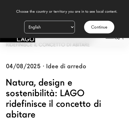
    Choose the country or territory you are in to see local content.

Continue
Prodotti
LAGO
/
NEWS
/
NATURA - DESIGN E SOSTENIBILITÀ: LAGO
Ispirazione
RIDEFINISCE IL CONCETTO DI ABITARE
Configuratore
04/08/2025
·
Idee di arredo
Contract
Natura, design e
Negozi
sostenibilità: LAGO
ridefinisce il concetto di
Nuovi Prodotti MDW26
abitare
Promozioni
Il Brand