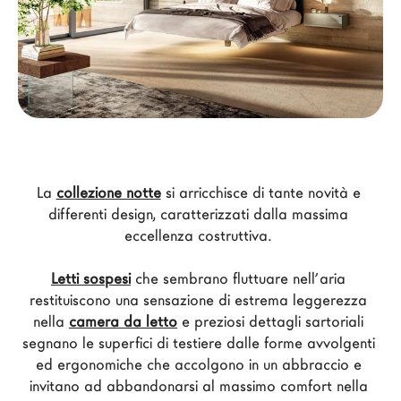
Architetti
LAGO Homes
News
Press
Cataloghi
Contatti
Lavora con noi
La 
collezione notte
 si arricchisce di tante novità e 
differenti design, caratterizzati dalla massima 
eccellenza costruttiva. 
Language
Letti sospesi
 che sembrano fluttuare nell’aria 
restituiscono una sensazione di estrema leggerezza 
nella 
camera da letto
 e preziosi dettagli sartoriali 
segnano le superfici di testiere dalle forme avvolgenti 
ed ergonomiche che accolgono in un abbraccio e 
invitano ad abbandonarsi al massimo comfort nella 