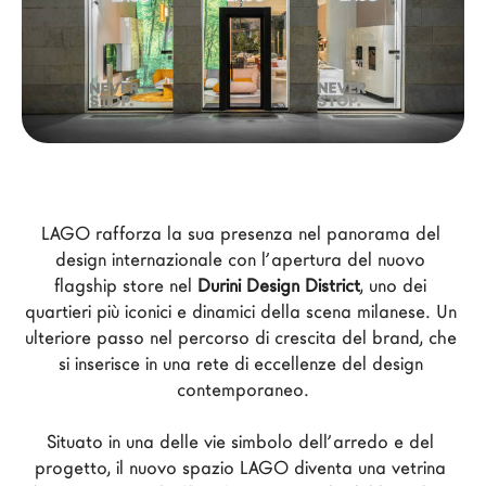
Architetti
LAGO Homes
News
Press
Cataloghi
Contatti
Lavora con noi
LAGO rafforza la sua presenza nel panorama del 
design internazionale con l’apertura del nuovo 
flagship store nel 
Durini Design District
, uno dei 
Language
quartieri più iconici e dinamici della scena milanese. Un 
ulteriore passo nel percorso di crescita del brand, che 
si inserisce in una rete di eccellenze del design 
contemporaneo.
Situato in una delle vie simbolo dell’arredo e del 
progetto, il nuovo spazio LAGO diventa una vetrina 