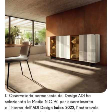
Architetti
LAGO Homes
News
Press
Cataloghi
Contatti
Lavora con noi
Language
L’ Osservatorio permanente del Design ADI ha 
selezionato la Madia N.O.W. per essere inserita 
all’interno dell’
ADI Design Index 2022
, l’autorevole 