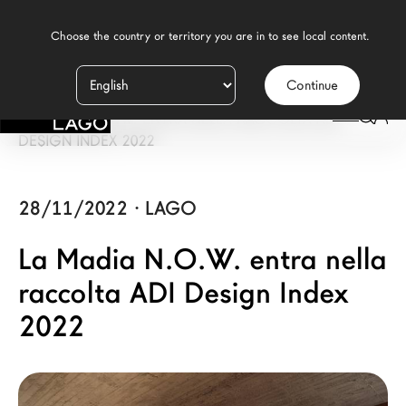
    Choose the country or territory you are in to see local content.

Continue
Prodotti
LAGO
/
NEWS
/
LA MADIA N.O.W. ENTRA NELLA RACCOLTA ADI
Ispirazione
DESIGN INDEX 2022
Configuratore
28/11/2022
·
LAGO
Contract
La Madia N.O.W. entra nella
Negozi
raccolta ADI Design Index
2022
Nuovi Prodotti MDW26
Promozioni
Il Brand