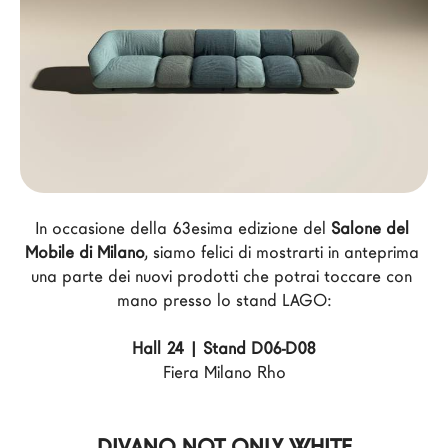
Architetti
LAGO Homes
News
Press
Cataloghi
Contatti
Lavora con noi
In occasione della 63esima edizione del 
Salone del 
Mobile di Milano
, siamo felici di mostrarti in anteprima 
una parte dei nuovi prodotti che potrai toccare con 
Language
mano presso lo stand LAGO:
Hall 24 | Stand D06-D08
Fiera Milano Rho
DIVANO NOT ONLY WHITE