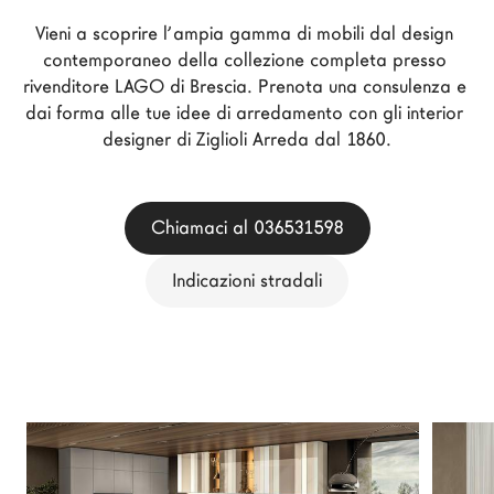
Architetti
Vieni a scoprire l’ampia gamma di mobili dal design 
LAGO Homes
contemporaneo della collezione completa presso 
rivenditore LAGO di Brescia. Prenota una consulenza e 
News
dai forma alle tue idee di arredamento con gli interior 
Press
designer di Ziglioli Arreda dal 1860.
Cataloghi
Contatti
Chiamaci al 036531598
Lavora con noi
Indicazioni stradali
Language