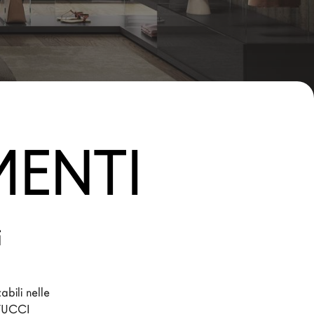
MENTI
i
bili nelle 
 TUCCI 