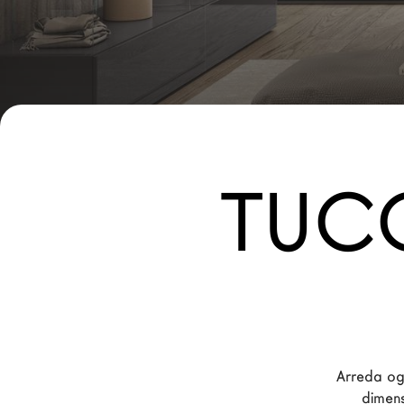
Nuovi Prodotti MDW26
Promozioni
Il Brand
Architetti
LAGO Homes
TUCC
News
Press
Cataloghi
Contatti
Lavora con noi
Arreda ogn
Language
dimens