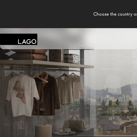
    Choose the country or territory you are in to see local content.

LAGO
/
NEGOZI
/
TUCCI ARREDAMENTI
Prodotti
Ispirazione
Configuratore
Contract
Negozi