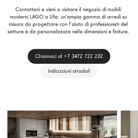
Architetti
Contattaci e vieni a visitare il negozio di mobili 
LAGO Homes
moderni LAGO a Ufa: un’ampia gamma di arredi su 
misura da progettare con l’aiuto di professionisti del 
News
settore e da personalizzare nelle dimensioni e finiture. 
Press
Cataloghi
Contatti
Chiamaci al +7 3472 722 232
Lavora con noi
Indicazioni stradali
Language