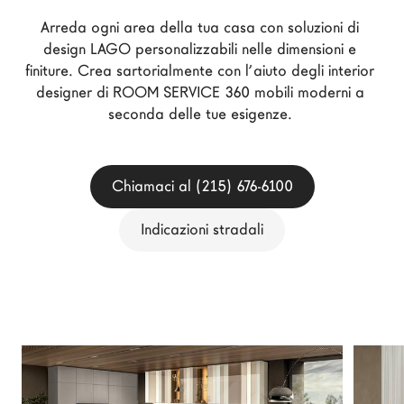
Architetti
Arreda ogni area della tua casa con soluzioni di 
LAGO Homes
design LAGO personalizzabili nelle dimensioni e 
finiture. Crea sartorialmente con l’aiuto degli interior 
News
designer di ROOM SERVICE 360 mobili moderni a 
Press
seconda delle tue esigenze. 
Cataloghi
Contatti
Chiamaci al (215) 676-6100
Lavora con noi
Indicazioni stradali
Language