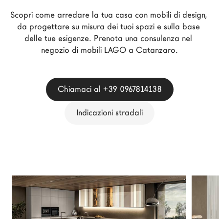
Architetti
Scopri come arredare la tua casa con mobili di design, 
LAGO Homes
da progettare su misura dei tuoi spazi e sulla base 
delle tue esigenze. Prenota una consulenza nel 
News
negozio di mobili LAGO a Catanzaro.
Press
Cataloghi
Contatti
Chiamaci al +39 0967814138
Lavora con noi
Indicazioni stradali
Language