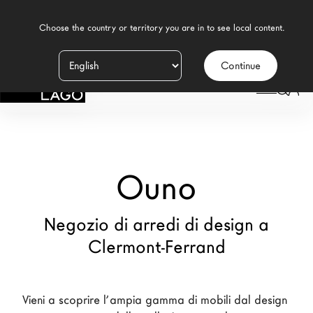
    Choose the country or territory you are in to see local content.

Continue
Prodotti
LAGO
/
NEGOZI
/
OUNO
Ispirazione
Configuratore
Ouno
Contract
Negozi
Negozio di arredi di design a
Clermont-Ferrand
Nuovi Prodotti MDW26
Promozioni
Vieni a scoprire l’ampia gamma di mobili dal design 
Il Brand