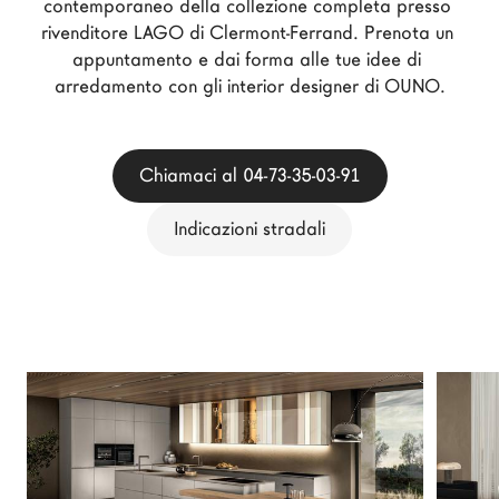
contemporaneo della collezione completa presso 
Architetti
rivenditore LAGO di Clermont-Ferrand. Prenota un 
LAGO Homes
appuntamento e dai forma alle tue idee di 
arredamento con gli interior designer di OUNO.
News
Press
Cataloghi
Chiamaci al 04-73-35-03-91
Contatti
Indicazioni stradali
Lavora con noi
Language