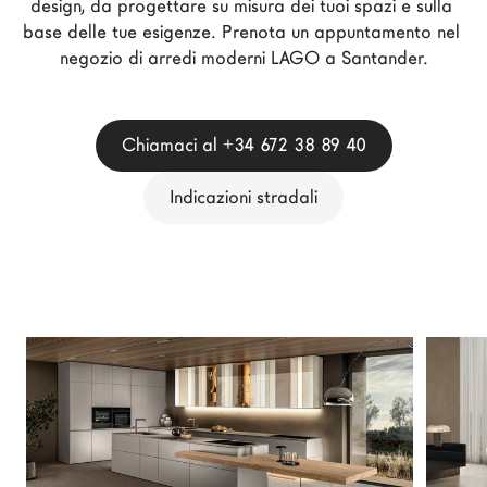
design, da progettare su misura dei tuoi spazi e sulla 
Architetti
base delle tue esigenze. Prenota un appuntamento nel 
LAGO Homes
negozio di arredi moderni LAGO a Santander.
News
Press
Chiamaci al +34 672 38 89 40
Cataloghi
Contatti
Indicazioni stradali
Lavora con noi
Language