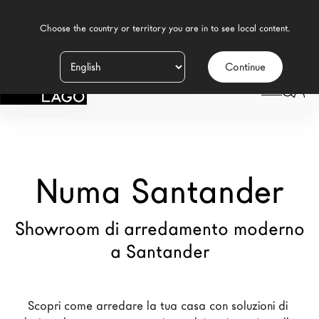
    Choose the country or territory you are in to see local content.

Continue
Prodotti
LAGO
/
NEGOZI
/
NUMA SANTANDER
Ispirazione
Configuratore
Numa Santander
Contract
Negozi
Showroom di arredamento moderno
a Santander
Nuovi Prodotti MDW26
Promozioni
Scopri come arredare la tua casa con soluzioni di 
Il Brand