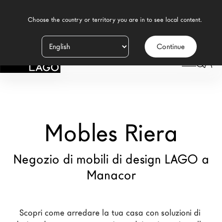
    Choose the country or territory you are in to see local content.

Continue
Prodotti
LAGO
/
NEGOZI
/
MOBLES RIERA
Ispirazione
Configuratore
Mobles Riera
Contract
Negozi
Negozio di mobili di design LAGO a
Manacor
Nuovi Prodotti MDW26
Promozioni
Scopri come arredare la tua casa con soluzioni di 
Il Brand