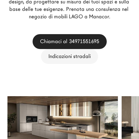
design, da progettare su misura dei tuoi spazi e sulla 
Architetti
base delle tue esigenze. Prenota una consulenza nel 
LAGO Homes
negozio di mobili LAGO a Manacor.
News
Press
Chiamaci al 34971551695
Cataloghi
Contatti
Indicazioni stradali
Lavora con noi
Language