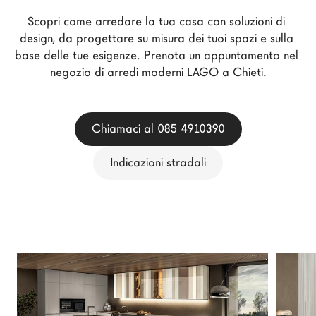
Architetti
Scopri come arredare la tua casa con soluzioni di 
LAGO Homes
design, da progettare su misura dei tuoi spazi e sulla 
base delle tue esigenze. Prenota un appuntamento nel 
News
negozio di arredi moderni LAGO a Chieti.
Press
Cataloghi
Contatti
Chiamaci al 085 4910390
Lavora con noi
Indicazioni stradali
Language