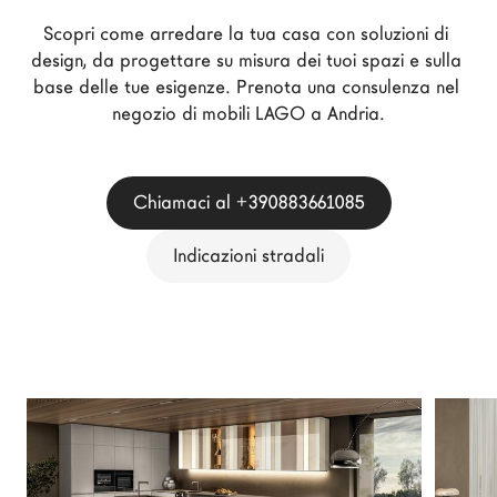
Architetti
Scopri come arredare la tua casa con soluzioni di 
LAGO Homes
design, da progettare su misura dei tuoi spazi e sulla 
base delle tue esigenze. Prenota una consulenza nel 
News
negozio di mobili LAGO a Andria.
Press
Cataloghi
Contatti
Chiamaci al +390883661085
Lavora con noi
Indicazioni stradali
Language