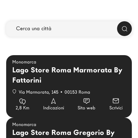
Architetti
LAGO Homes
News
Press
Cataloghi
Contatti
Monomarca
Lavora con noi
Lago Store Roma Marmorata By
Fattorini
Language
Via Marmorata, 145 • 00153 Roma
2,8 Km
Indicazioni
Sito web
Scrivici
Monomarca
Lago Store Roma Gregorio By