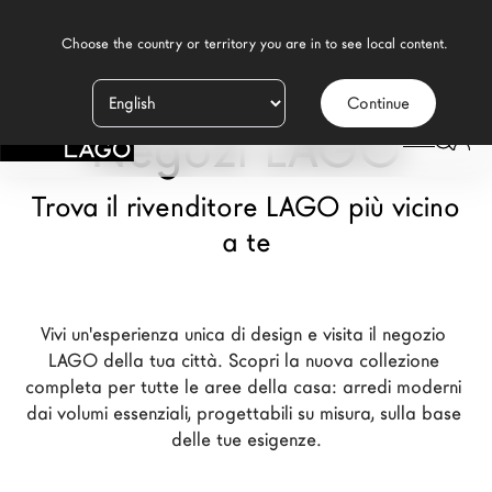
    Choose the country or territory you are in to see local content.

Continue
Prodotti
Negozi LAGO
Ispirazione
Trova il rivenditore LAGO più vicino
Configuratore
a te
Contract
Negozi
Vivi un'esperienza unica di design e visita il negozio 
LAGO della tua città. Scopri la nuova collezione 
completa per tutte le aree della casa: arredi moderni 
Nuovi Prodotti MDW26
dai volumi essenziali, progettabili su misura, sulla base 
delle tue esigenze.
Promozioni
Il Brand