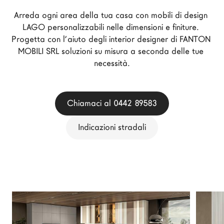
Architetti
Arreda ogni area della tua casa con mobili di design 
LAGO Homes
LAGO personalizzabili nelle dimensioni e finiture. 
Progetta con l’aiuto degli interior designer di FANTON 
News
MOBILI SRL soluzioni su misura a seconda delle tue 
Press
necessità.
Cataloghi
Contatti
Chiamaci al 0442 89583
Lavora con noi
Indicazioni stradali
Language