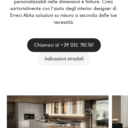
personalizzabili nelle dimensioni e finiture. Crea 
Architetti
sartorialmente con l’aiuto degli interior designer di 
LAGO Homes
Erreci Abita soluzioni su misura a seconda delle tue 
necessità.
News
Press
Cataloghi
Chiamaci al +39 031 781767
Contatti
Indicazioni stradali
Lavora con noi
Language