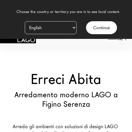
    Choose the country or territory you are in to see local content.

Continue
Prodotti
LAGO
/
NEGOZI
/
ERRECI ABITA
Ispirazione
Configuratore
Erreci Abita
Contract
Negozi
Arredamento moderno LAGO a
Figino Serenza
Nuovi Prodotti MDW26
Promozioni
Arreda gli ambienti con soluzioni di design LAGO 
Il Brand