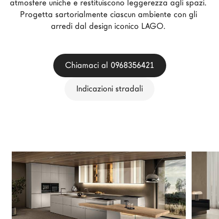
atmosfere uniche e restituiscono leggerezza agli spazi. 
Architetti
Progetta sartorialmente ciascun ambiente con gli 
LAGO Homes
arredi dal design iconico LAGO. 
News
Press
Chiamaci al 0968356421
Cataloghi
Contatti
Indicazioni stradali
Lavora con noi
Language