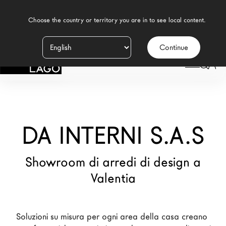
    Choose the country or territory you are in to see local content.

Continue
Prodotti
LAGO
/
NEGOZI
/
DA INTERNI S.A.S
Ispirazione
Configuratore
DA INTERNI S.A.S
Contract
Negozi
Showroom di arredi di design a
Valentia
Nuovi Prodotti MDW26
Promozioni
Soluzioni su misura per ogni area della casa creano 
Il Brand