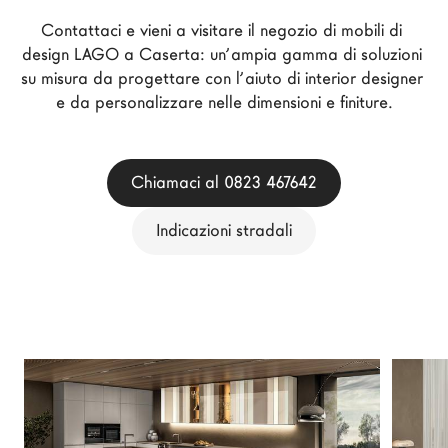
Architetti
Contattaci e vieni a visitare il negozio di mobili di 
LAGO Homes
design LAGO a Caserta: un’ampia gamma di soluzioni 
su misura da progettare con l’aiuto di interior designer 
News
e da personalizzare nelle dimensioni e finiture.
Press
Cataloghi
Contatti
Chiamaci al 0823 467642
Lavora con noi
Indicazioni stradali
Language