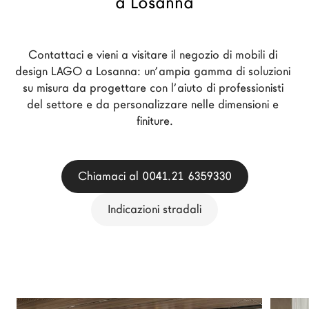
a Losanna
Architetti
LAGO Homes
Contattaci e vieni a visitare il negozio di mobili di 
News
design LAGO a Losanna: un’ampia gamma di soluzioni 
Press
su misura da progettare con l’aiuto di professionisti 
Cataloghi
del settore e da personalizzare nelle dimensioni e 
finiture.
Contatti
Lavora con noi
Chiamaci al 0041.21 6359330
Language
Indicazioni stradali