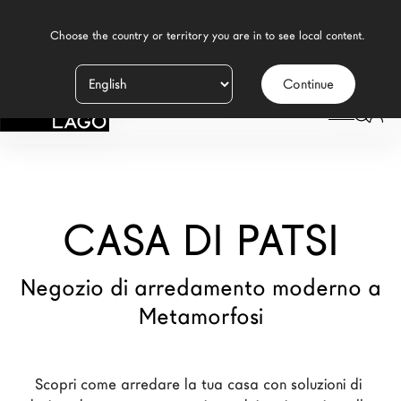
    Choose the country or territory you are in to see local content.

Continue
Prodotti
LAGO
/
NEGOZI
/
CASA DI PATSI
Ispirazione
Configuratore
CASA DI PATSI
Contract
Negozi
Negozio di arredamento moderno a
Metamorfosi
Nuovi Prodotti MDW26
Promozioni
Scopri come arredare la tua casa con soluzioni di 
Il Brand