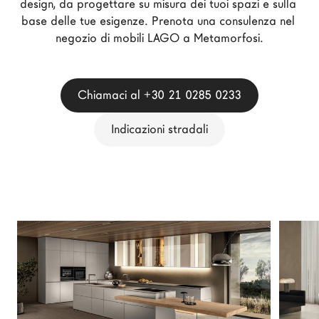
design, da progettare su misura dei tuoi spazi e sulla 
Architetti
base delle tue esigenze. Prenota una consulenza nel 
LAGO Homes
negozio di mobili LAGO a Metamorfosi.
News
Press
Chiamaci al +30 21 0285 0233
Cataloghi
Contatti
Indicazioni stradali
Lavora con noi
Language