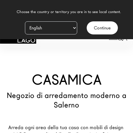
    Choose the country or territory you are in to see local content.

Continue
Prodotti
LAGO
/
NEGOZI
/
CASAMICA
Ispirazione
Configuratore
CASAMICA
Contract
Negozi
Negozio di arredamento moderno a
Salerno
Nuovi Prodotti MDW26
Promozioni
Arreda ogni area della tua casa con mobili di design 
Il Brand