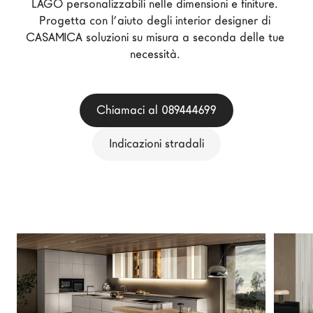
LAGO personalizzabili nelle dimensioni e finiture. 
Architetti
Progetta con l’aiuto degli interior designer di 
LAGO Homes
CASAMICA soluzioni su misura a seconda delle tue 
necessità. 
News
Press
Cataloghi
Chiamaci al 089444699
Contatti
Indicazioni stradali
Lavora con noi
Language