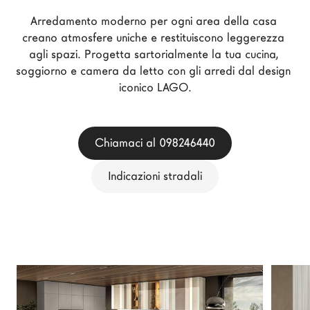
Architetti
Arredamento moderno per ogni area della casa 
LAGO Homes
creano atmosfere uniche e restituiscono leggerezza 
agli spazi. Progetta sartorialmente la tua cucina, 
News
soggiorno e camera da letto con gli arredi dal design 
Press
iconico LAGO.
Cataloghi
Contatti
Chiamaci al 098246440
Lavora con noi
Indicazioni stradali
Language