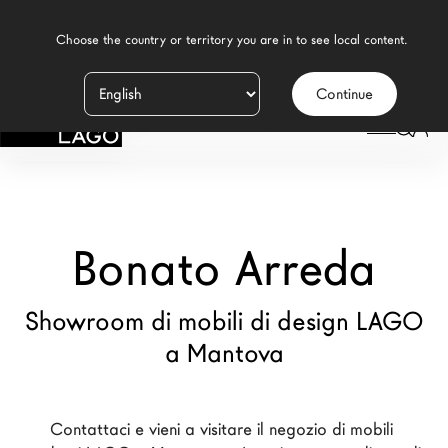
    Choose the country or territory you are in to see local content.

Continue
Prodotti
LAGO
/
NEGOZI
/
BONATO ARREDA
Ispirazione
Configuratore
Bonato Arreda
Contract
Negozi
Showroom di mobili di design LAGO
a Mantova
Nuovi Prodotti MDW26
Promozioni
Contattaci e vieni a visitare il negozio di mobili 
Il Brand