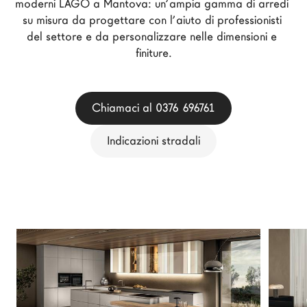
moderni LAGO a Mantova: un’ampia gamma di arredi 
Architetti
su misura da progettare con l’aiuto di professionisti 
LAGO Homes
del settore e da personalizzare nelle dimensioni e 
finiture.
News
Press
Cataloghi
Chiamaci al 0376 696761
Contatti
Indicazioni stradali
Lavora con noi
Language