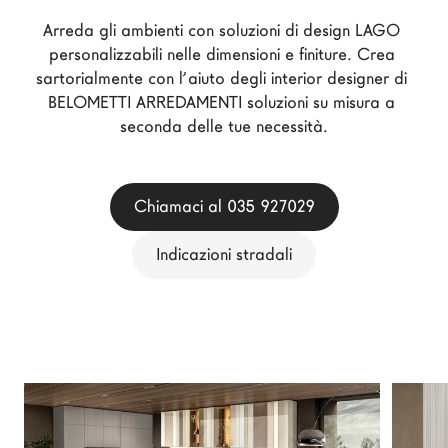
Architetti
Arreda gli ambienti con soluzioni di design LAGO 
LAGO Homes
personalizzabili nelle dimensioni e finiture. Crea 
sartorialmente con l’aiuto degli interior designer di 
News
BELOMETTI ARREDAMENTI soluzioni su misura a 
Press
seconda delle tue necessità.
Cataloghi
Contatti
Chiamaci al 035 927029
Lavora con noi
Indicazioni stradali
Language