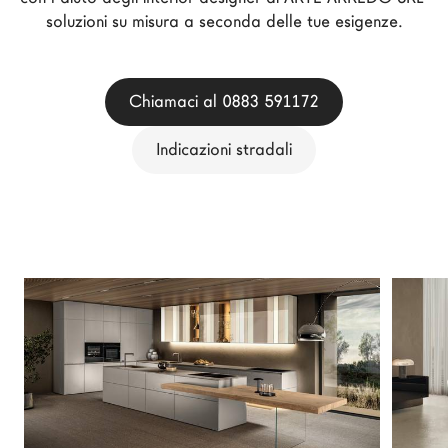
Architetti
soluzioni su misura a seconda delle tue esigenze.
LAGO Homes
News
Chiamaci al 0883 591172
Press
Cataloghi
Indicazioni stradali
Contatti
Lavora con noi
Language