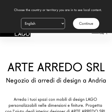
    Choose the country or territory you are in to see local content.

Continue
Prodotti
LAGO
/
NEGOZI
/
ARTE ARREDO SRL
Ispirazione
Configuratore
ARTE ARREDO SRL
Contract
Negozi
Negozio di arredi di design a Andria
Nuovi Prodotti MDW26
Arreda i tuoi spazi con mobili di design LAGO 
Promozioni
personalizzabili nelle dimensioni e finiture. Progetta 
Il Brand
con l’aiuto degli interior designer di ARTE ARREDO SRL 