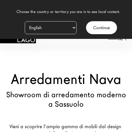
    Choose the country or territory you are in to see local content.

Continue
Prodotti
LAGO
/
NEGOZI
/
ARREDAMENTI NAVA
Ispirazione
Configuratore
Arredamenti Nava
Contract
Negozi
Showroom di arredamento moderno
a Sassuolo
Nuovi Prodotti MDW26
Promozioni
Vieni a scoprire l’ampia gamma di mobili dal design 
Il Brand