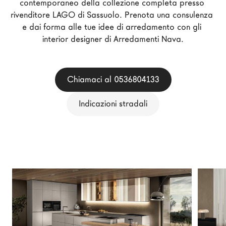
contemporaneo della collezione completa presso 
Architetti
rivenditore LAGO di Sassuolo. Prenota una consulenza 
LAGO Homes
e dai forma alle tue idee di arredamento con gli 
interior designer di Arredamenti Nava.
News
Press
Cataloghi
Chiamaci al 0536804133
Contatti
Indicazioni stradali
Lavora con noi
Language