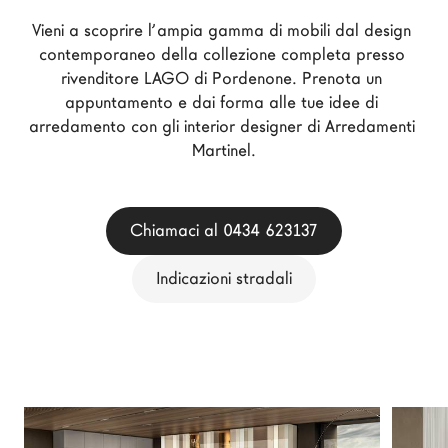
Architetti
Vieni a scoprire l’ampia gamma di mobili dal design 
LAGO Homes
contemporaneo della collezione completa presso 
rivenditore LAGO di Pordenone. Prenota un 
News
appuntamento e dai forma alle tue idee di 
Press
arredamento con gli interior designer di Arredamenti 
Cataloghi
Martinel.
Contatti
Lavora con noi
Chiamaci al 0434 623137
Indicazioni stradali
Language