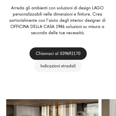
Architetti
Arreda gli ambienti con soluzioni di design LAGO 
LAGO Homes
personalizzabili nelle dimensioni e finiture. Crea 
sartorialmente con l’aiuto degli interior designer di 
News
OFFICINA DELLA CASA 1946 soluzioni su misura a 
Press
seconda delle tue necessità.
Cataloghi
Contatti
Chiamaci al 039692170
Lavora con noi
Indicazioni stradali
Language